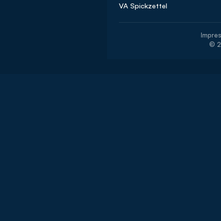
VA Spickzettel
Impre
© 2